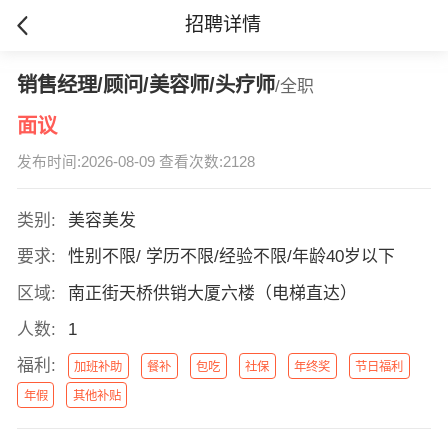
招聘详情
销售经理/顾问/美容师/头疗师
/全职
面议
发布时间:2026-08-09 查看次数:2128
类别:
美容美发
要求:
性别不限/ 学历不限/经验不限/年龄40岁以下
区域:
南正街天桥供销大厦六楼（电梯直达）
人数:
1
福利:
加班补助
餐补
包吃
社保
年终奖
节日福利
年假
其他补贴