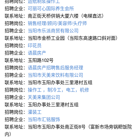
招聘岗位：
造纸制浆操作工
招聘企业：
可丽可心国际养生会所
联系地址：南正街天桥供销大厦六楼（电梯直达）
招聘岗位：
销售经理/顾问/美容师/头疗师
招聘企业：
当阳市乐派商贸有限公司
联系地址：当阳市金桥工业园（当阳东高速路口斜对面）
招聘岗位：
印花员
招聘企业：
语晨房产
联系地址：玉阳路102号
招聘岗位：
语晨房产招聘售后服务经理
招聘企业：
当阳市天美来饮料有限公司
联系地址：当阳市玉阳办事处三里港村五组
招聘岗位：
操作工 ，制冷工，电工，机修
招聘企业：
天美来集团公司
联系地址：玉阳办事处三里港村五组
招聘岗位：
灌装工
招聘企业：
当阳市汇铭服饰
联系地址：当阳市玉阳办事处南正街8号（富新市场旁锅粑饭院
内）